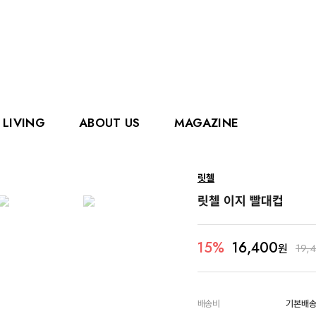
LIVING
ABOUT US
MAGAZINE
핑거
에디슨
릿첼
홀리홀릭스
그로우
릿첼 이지 빨대컵
로얄캐닌
카
16,400
15%
원
19,
배송비
기본배송