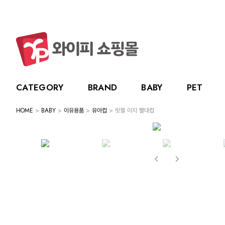
CATEGORY
BRAND
BABY
PET
HOME
>
BABY
>
이유용품
>
유아컵
> 릿첼 이지 빨대컵
CATEGORY
BRAND
BABY
PET
LIVING
BABY
누크
수유용품
강아지
주방용품
그린
PET
토트랩
이유용품
고양이
욕실용품
베베
전체보기
전체보기
전체보기
전체보기
스카
LIVING
릿첼
위생용품
원예용품
HOT DEAL
생활용품