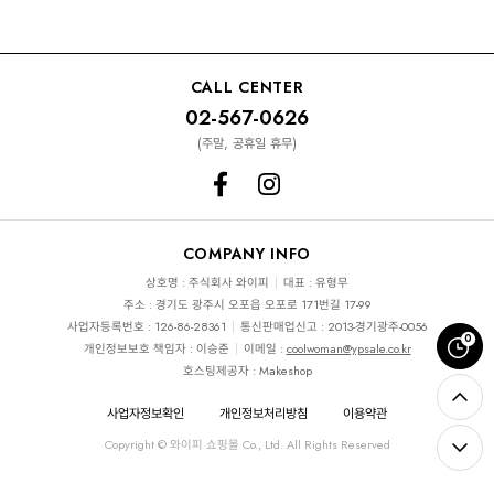
CALL CENTER
02-567-0626
(주말, 공휴일 휴무)
COMPANY INFO
상호명 : 주식회사 와이피
대표 : 유형무
주소 : 경기도 광주시 오포읍 오포로 171번길 17-99
사업자등록번호 : 126-86-28361
통신판매업신고 : 2013-경기광주-0056
0
개인정보보호 책임자 : 이승준
이메일 :
coolwoman@ypsale.co.kr
호스팅제공자 : Makeshop
사업자정보확인
개인정보처리방침
이용약관
Copyright © 와이피 쇼핑몰 Co., Ltd. All Rights Reserved