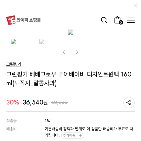
0
그린핑거
그린핑거 베베그로우 퓨어베이비 디자인트윈팩 160
ml(노꼭지_말콩사과)
36,540
30%
52,200
원
적립금
1%
배송비
기본배송비 정책과 별개로 이 상품만 배송비가 무료로 처
리됩니다.
추가배송비