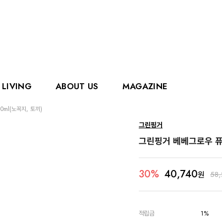
LIVING
ABOUT US
MAGAZINE
ml(노꼭지, 토끼)
핑거
에디슨
그린핑거
홀리홀릭스
그로우
그린핑거 베베그로우 퓨
로얄캐닌
카
40,740
30%
원
58
적립금
1%