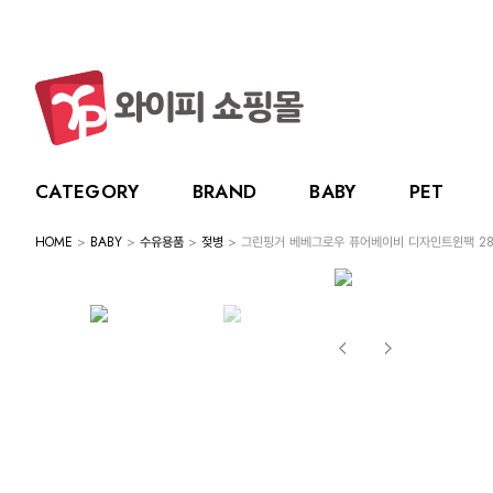
CATEGORY
BRAND
BABY
PET
HOME
>
BABY
>
수유용품
>
젖병
> 그린핑거 베베그로우 퓨어베이비 디자인트윈팩 280
CATEGORY
BRAND
BABY
PET
LIVING
BABY
누크
수유용품
강아지
주방용품
그린
PET
토트랩
이유용품
고양이
욕실용품
베베
전체보기
전체보기
전체보기
전체보기
스카
LIVING
릿첼
위생용품
원예용품
HOT DEAL
생활용품