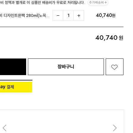
비 정책과 별개로 이 상품만 배송비가 무료로 처리됩니다.
추가배송비
40,740
Living 전체보기
BABY 전체보기
PET 전체보기
그린핑거 베베그로우 퓨어베이비 디자인트윈팩 280ml(노꼭지, 토끼)
원
40,740
원
장바구니