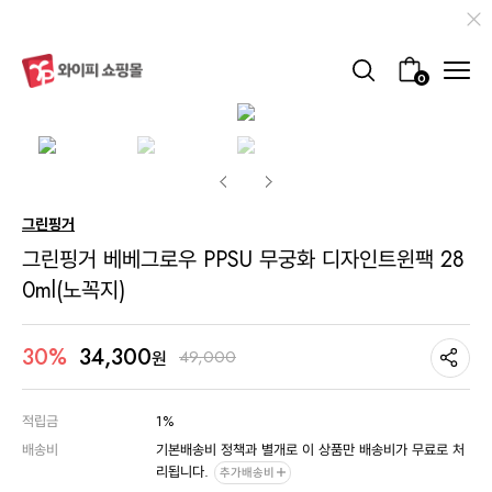
0
그린핑거
그린핑거 베베그로우 PPSU 무궁화 디자인트윈팩 28
0ml(노꼭지)
34,300
30%
49,000
원
적립금
1%
배송비
기본배송비 정책과 별개로 이 상품만 배송비가 무료로 처
리됩니다.
추가배송비