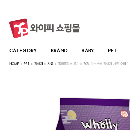
CATEGORY
BRAND
BABY
PET
HOME
>
PET
>
강아지
>
사료
> 홀리홀릭스 유기농 70% 가수분해 강아지 사료 오리 1.
CATEGORY
BRAND
BABY
PET
LIVING
BABY
누크
수유용품
강아지
주방용품
그린
PET
토트랩
이유용품
고양이
욕실용품
베베
전체보기
전체보기
전체보기
전체보기
스카
LIVING
릿첼
위생용품
원예용품
HOT DEAL
생활용품