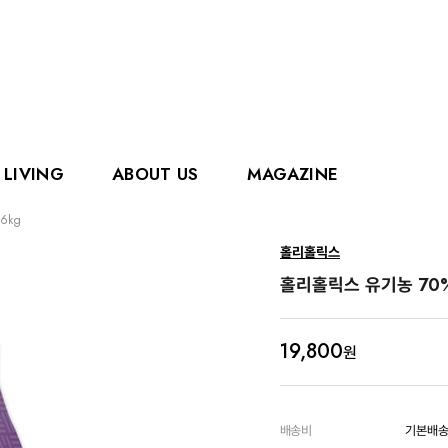
LIVING
ABOUT US
MAGAZINE
6kg
핑거
에디슨
홀리홀릭스
홀리홀릭스
그로우
홀리홀릭스 유기농 70%
로얄캐닌
카
19,800
원
배송비
기본배송