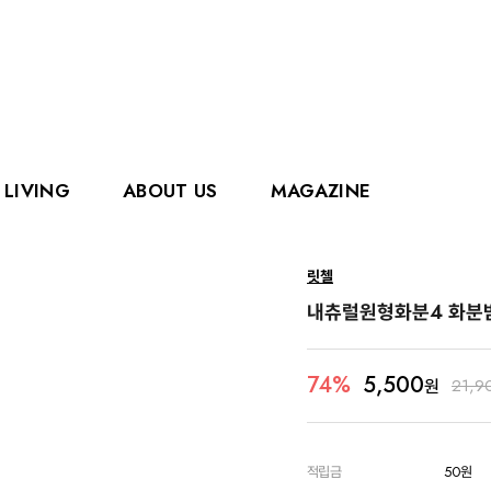
LIVING
ABOUT US
MAGAZINE
핑거
에디슨
릿첼
홀리홀릭스
그로우
내츄럴원형화분4 화분
로얄캐닌
카
5,500
74%
원
21,9
적립금
50원