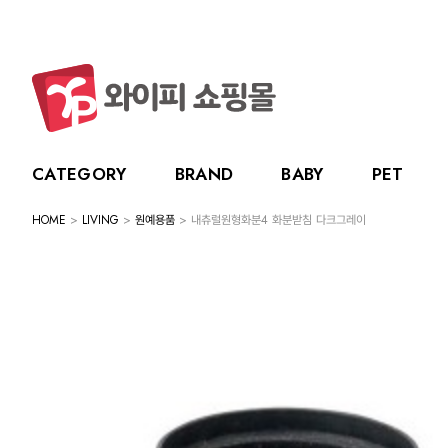
CATEGORY
BRAND
BABY
PET
HOME
>
LIVING
>
원예용품
> 내츄럴원형화분4 화분받침 다크그레이
CATEGORY
BRAND
BABY
PET
LIVING
BABY
누크
수유용품
강아지
주방용품
그린
PET
토트랩
이유용품
고양이
욕실용품
베베
전체보기
전체보기
전체보기
전체보기
스카
LIVING
릿첼
위생용품
원예용품
HOT DEAL
생활용품