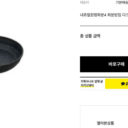
배송비
기본배송
내츄럴원형화분4 화분받침 다
총 상품 금액
바로구매
열어본상품