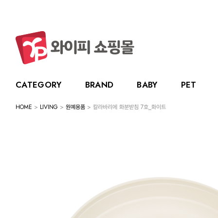
CATEGORY
BRAND
BABY
PET
HOME
>
LIVING
>
원예용품
> 칼라바리에 화분받침 7호_화이트
CATEGORY
BRAND
BABY
PET
LIVING
BABY
누크
수유용품
강아지
주방용품
그린
PET
토트랩
이유용품
고양이
욕실용품
베베
전체보기
전체보기
전체보기
전체보기
스카
LIVING
릿첼
위생용품
원예용품
HOT DEAL
생활용품