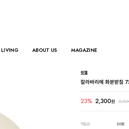
LIVING
ABOUT US
MAGAZINE
핑거
에디슨
릿첼
홀리홀릭스
그로우
칼라바리에 화분받침 7
로얄캐닌
카
2,300
23%
원
3,00
적립금
20원