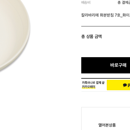
배송비
총 결제
칼라바리에 화분받침 7호_화이
총 상품 금액
바로구매
열어본상품