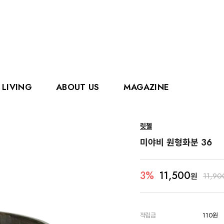
LIVING
ABOUT US
MAGAZINE
핑거
에디슨
릿첼
홀리홀릭스
그로우
미야비 원형화분 36
로얄캐닌
카
11,500
3%
원
11,90
적립금
110원