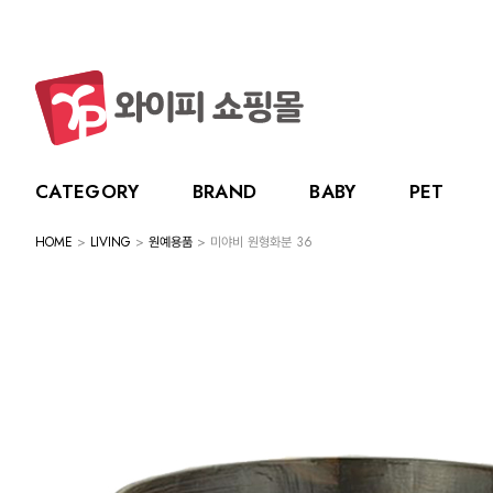
CATEGORY
BRAND
BABY
PET
HOME
>
LIVING
>
원예용품
> 미야비 원형화분 36
CATEGORY
BRAND
BABY
PET
LIVING
BABY
누크
수유용품
강아지
주방용품
그린
PET
토트랩
이유용품
고양이
욕실용품
베베
전체보기
전체보기
전체보기
전체보기
스카
LIVING
릿첼
위생용품
원예용품
HOT DEAL
생활용품