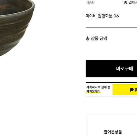
배송비
총 결제
미야비 원형화분 36
총 상품 금액
바로구매
열어본상품