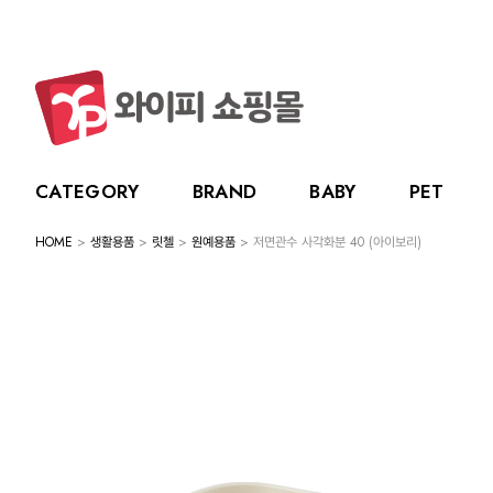
CATEGORY
BRAND
BABY
PET
HOME
>
생활용품
>
릿첼
>
원예용품
> 저면관수 사각화분 40 (아이보리)
CATEGORY
BRAND
BABY
PET
LIVING
BABY
누크
수유용품
강아지
주방용품
그린
PET
토트랩
이유용품
고양이
욕실용품
베베
전체보기
전체보기
전체보기
전체보기
스카
LIVING
릿첼
위생용품
원예용품
HOT DEAL
생활용품