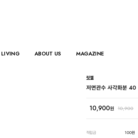
LIVING
ABOUT US
MAGAZINE
핑거
에디슨
릿첼
홀리홀릭스
그로우
저면관수 사각화분 40 
로얄캐닌
카
10,900
원
10,900
적립금
100원