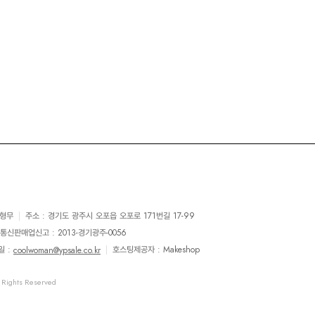
유형무
|
주소 : 경기도 광주시 오포읍 오포로 171번길 17-99
통신판매업신고 : 2013-경기광주-0056
일 :
|
호스팅제공자 : Makeshop
coolwoman@ypsale.co.kr
Rights Reserved