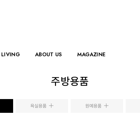
LIVING
ABOUT US
MAGAZINE
핑거
에디슨
주방용품
홀리홀릭스
그로우
로얄캐닌
카
욕실용품
원예용품