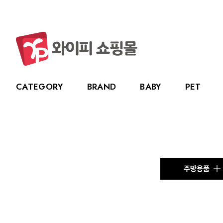
CATEGORY
BRAND
BABY
PET
CATEGORY
BRAND
BABY
PET
LIVING
BABY
누크
수유용품
강아지
주방용품
그린
PET
토트랩
이유용품
고양이
욕실용품
베베
전체보기
전체보기
전체보기
전체보기
스카
LIVING
릿첼
위생용품
원예용품
HOT DEAL
생활용품
주방용품