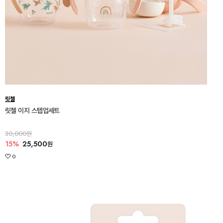
릿첼
릿첼 이지 스텝업세트
30,000원
15%
25,500
원
0