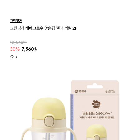
그린핑거
그린핑거 베베그로우 양손컵 빨대 리필 2P
10,800원
30%
7,560
원
0