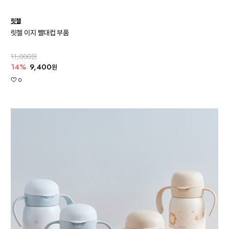
릿첼
릿첼 이지 빨대컵 부품
11,000원
14%
9,400
원
0