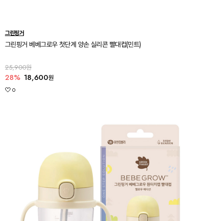
그린핑거
그린핑거 베베그로우 첫단계 양손 실리콘 빨대컵(민트)
25,900원
28%
18,600
원
0