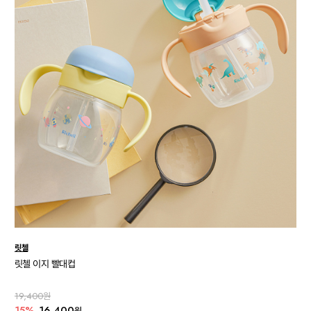
릿첼
릿첼 이지 빨대컵
19,400원
15%
16,400
원