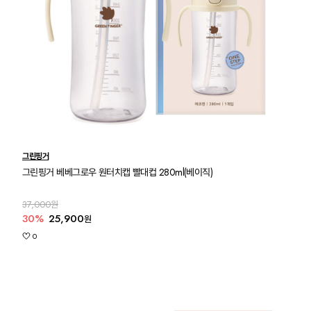
그린핑거
그린핑거 베베그로우 원터치캡 빨대컵 280ml(베이직)
37,000원
30%
25,900
원
0