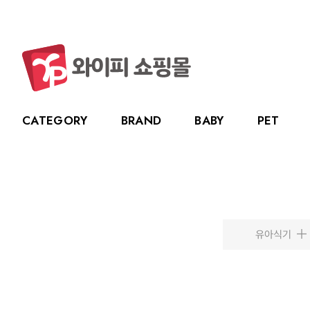
CATEGORY
BRAND
BABY
PET
CATEGORY
BRAND
BABY
PET
LIVING
BABY
누크
수유용품
강아지
주방용품
그린
PET
토트랩
이유용품
고양이
욕실용품
베베
전체보기
전체보기
전체보기
전체보기
스카
LIVING
릿첼
위생용품
원예용품
HOT DEAL
생활용품
유아식기