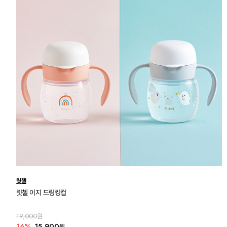
릿첼
릿첼 이지 드링킹컵
19,000원
16%
15,900
원