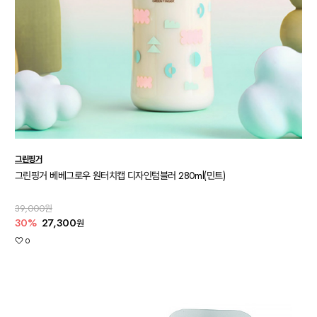
그린핑거
그린핑거 베베그로우 원터치캡 디자인텀블러 280ml(민트)
39,000원
30%
27,300
원
0