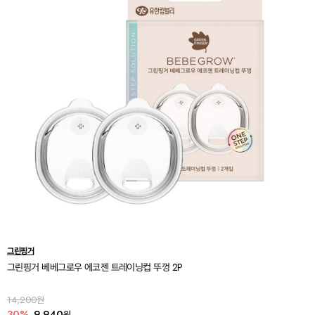
그린핑거
그린핑거 베베그로우 에코젠 트레이닝컵 뚜껑 2P
14,200원
30%
9,940
원