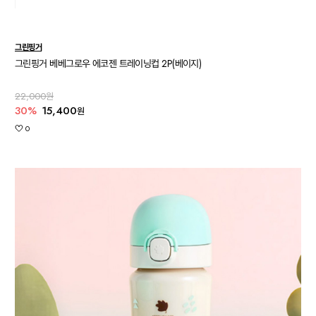
그린핑거
그린핑거 베베그로우 에코젠 트레이닝컵 2P(베이지)
22,000원
30%
15,400
원
0