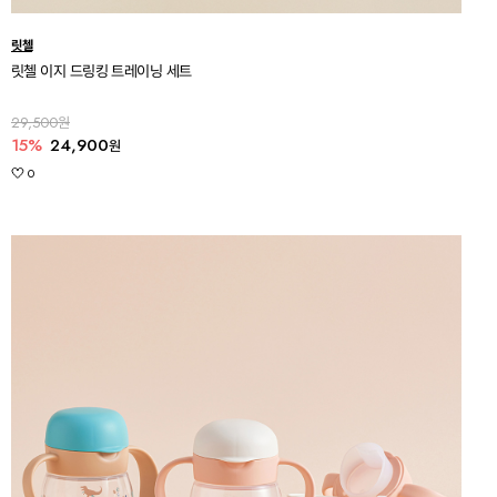
릿첼
릿첼 이지 드링킹 트레이닝 세트
29,500원
15%
24,900
원
0