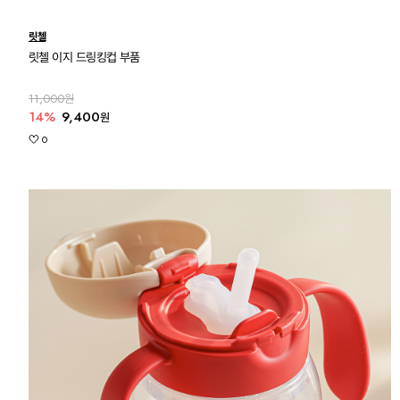
릿첼
릿첼 이지 드링킹컵 부품
11,000원
14%
9,400
원
0