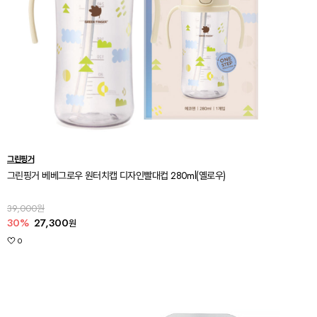
그린핑거
그린핑거 베베그로우 원터치캡 디자인빨대컵 280ml(옐로우)
39,000원
30%
27,300
원
0