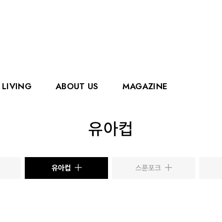
LIVING
ABOUT US
MAGAZINE
핑거
에디슨
유아컵
홀리홀릭스
그로우
로얄캐닌
카
유아컵
스푼포크