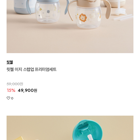
릿첼
릿첼 이지 스텝업 프리미엄세트
59,000원
15%
49,900
원
0