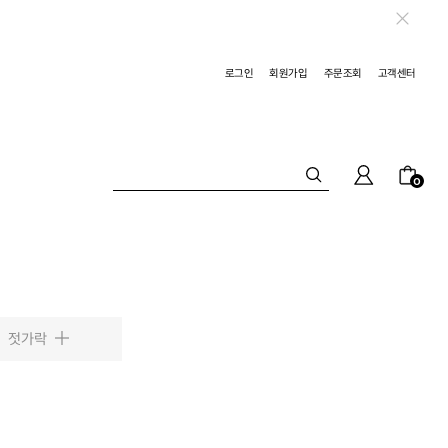
로그인
회원가입
주문조회
고객센터
0
젓가락