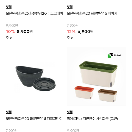
릿첼
릿첼
모던원형화분25 화분받침20 다크그레이
모던원형화분20 화분받침15 베이지
9,900원
7,900원
10%
8,900
12%
6,900
원
원
0
0
릿첼
릿첼
모던원형화분20 화분받침15 다크그레이
미에르Plus 저면관수 사각화분 (그린)
7,900원
9,900원