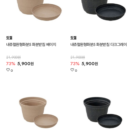
릿첼
릿첼
내츄럴원형화분5 화분받침 베이지
내츄럴원형화분5 화분받침 다크그레이
21,900원
21,900원
73%
5,900
73%
5,900
원
원
0
0