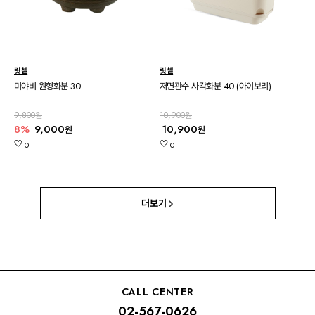
릿첼
릿첼
미야비 원형화분 30
저면관수 사각화분 40 (아이보리)
9,800원
10,900원
8%
9,000
10,900
원
원
0
0
더보기
CALL CENTER
02-567-0626