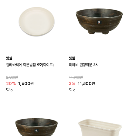
릿첼
릿첼
칼라바리에 화분받침 5호(화이트)
미야비 원형화분 36
2,000원
11,900원
20%
1,600
3%
11,500
원
원
0
0