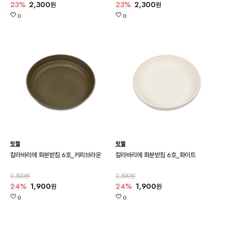
23%
2,300
23%
2,300
원
원
0
0
릿첼
릿첼
칼라바리에 화분받침 6호_커피브라운
칼라바리에 화분받침 6호_화이트
2,500원
2,500원
24%
1,900
24%
1,900
원
원
0
0