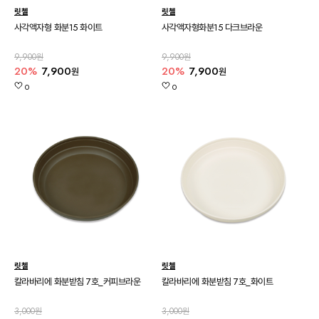
릿첼
릿첼
사각액자형 화분15 화이트
사각액자형화분15 다크브라운
9,900원
9,900원
20%
7,900
20%
7,900
원
원
0
0
릿첼
릿첼
칼라바리에 화분받침 7호_커피브라운
칼라바리에 화분받침 7호_화이트
3,000원
3,000원