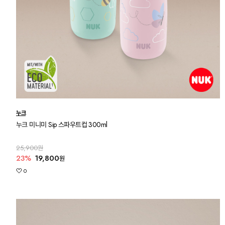
누크
누크 미니미 Sip 스파우트컵 300ml
25,900원
23%
19,800
원
0