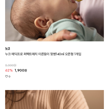
누크
누크 메딕프로 퍼펙트매치 이른둥이 젖병140ml 오픈형 1개입
5,000원
62%
1,900
원
0