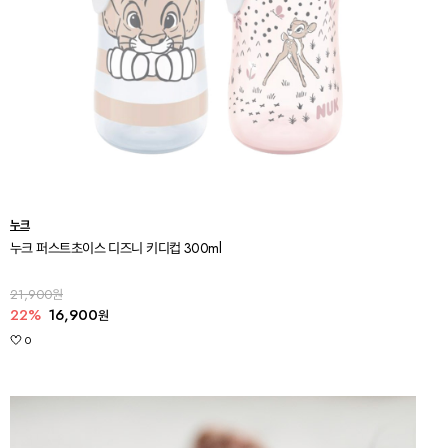
누크
누크 퍼스트초이스 디즈니 키디컵 300ml
21,900원
22%
16,900
원
0