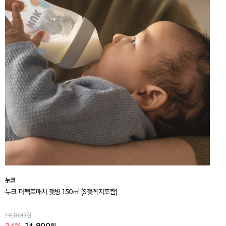
누크
누크 퍼펙트매치 젖병 150ml (S젖꼭지포함)
19,800원
24%
14,900
원