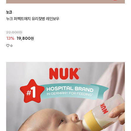
누크
누크 퍼펙트매치 유리젖병 레인보우
22,800원
13%
19,800
원
0