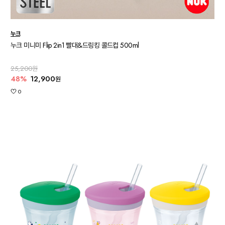
누크
누크 미니미 Flip 2in1 빨대&드링킹 콜드컵 500ml
25,200원
48%
12,900
원
0