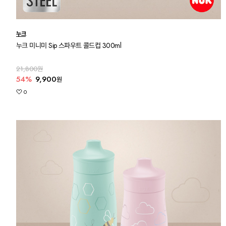
누크
누크 미니미 Sip 스파우트 콜드컵 300ml
21,800원
54%
9,900
원
0