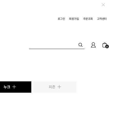
로그인
회원가입
주문조회
고객센터
0
누크
피죤