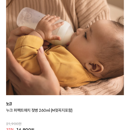
누크
누크 퍼펙트매치 젖병 260ml (M젖꼭지포함)
21,900원
31%
14,900
원