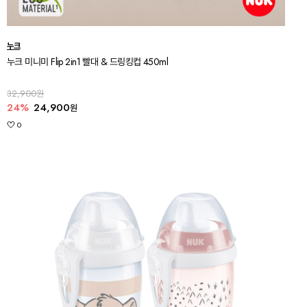
누크
누크 미니미 Flip 2in1 빨대 & 드링킹컵 450ml
32,900원
24%
24,900
원
0