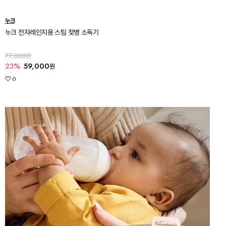
누크
누크 전자레인지용 스팀 젖병 소독기
77,000원
23%
59,000
원
0