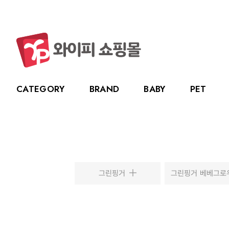
CATEGORY
BRAND
BABY
PET
CATEGORY
BRAND
BABY
PET
LIVING
BABY
누크
수유용품
강아지
주방용품
그린
PET
토트랩
이유용품
고양이
욕실용품
베베
전체보기
전체보기
전체보기
전체보기
스카
LIVING
릿첼
위생용품
원예용품
HOT DEAL
생활용품
그린핑거
그린핑거 베베그