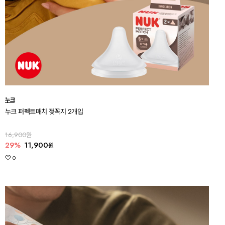
누크
누크 퍼펙트매치 젖꼭지 2개입
16,900원
29%
11,900
원
0