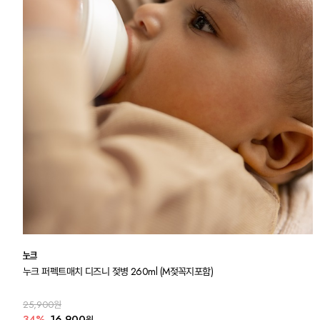
누크
누크 퍼펙트매치 디즈니 젖병 260ml (M젖꼭지포함)
25,900원
34%
16,900
원