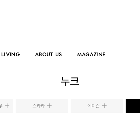
LIVING
ABOUT US
MAGAZINE
핑거
에디슨
누크
홀리홀릭스
그로우
로얄캐닌
카
로우
스카카
에디슨