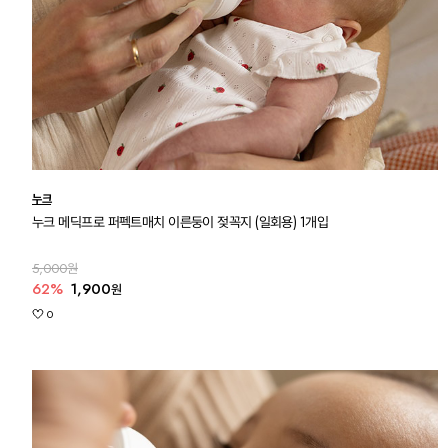
누크
누크 메딕프로 퍼펙트매치 이른둥이 젖꼭지 (일회용) 1개입
5,000원
62%
1,900
원
0