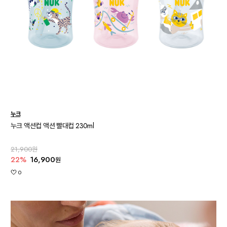
누크
누크 액션컵 액션 빨대컵 230ml
21,900원
22%
16,900
원
0