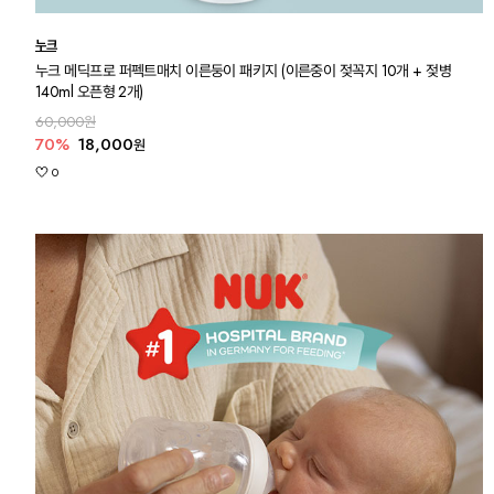
누크
누크 메딕프로 퍼펙트매치 이른둥이 패키지 (이른중이 젖꼭지 10개 + 젖병
140ml 오픈형 2개)
60,000원
70%
18,000
원
0