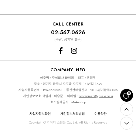
CALL CENTER
02-567-0626
(주말, 공휴일 휴무)
COMPANY INFO
상호명 : 주식회사 와이피
대표 : 유형무
주소 : 경기도 광주시 오포읍 오포로 171번길 17-99
사업자등록번호 : 126-86-28361
통신판매업신고 : 2013-경기광주-0056
0
개인정보보호 책임자 : 이승준
이메일 :
coolwoman@ypsale.co.kr
호스팅제공자 : Makeshop
사업자정보확인
개인정보처리방침
이용약관
Copyright © 와이피 쇼핑몰 Co., Ltd. All Rights Reserved