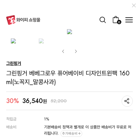
0
그린핑거
그린핑거 베베그로우 퓨어베이비 디자인트윈팩 160
ml(노꼭지_말콩사과)
36,540
30%
52,200
원
적립금
1%
배송비
기본배송비 정책과 별개로 이 상품만 배송비가 무료로 처
리됩니다.
추가배송비