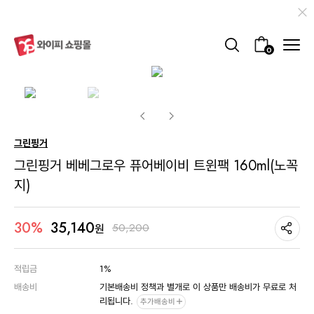
0
그린핑거
그린핑거 베베그로우 퓨어베이비 트윈팩 160ml(노꼭
지)
35,140
30%
50,200
원
적립금
1%
배송비
기본배송비 정책과 별개로 이 상품만 배송비가 무료로 처
리됩니다.
추가배송비