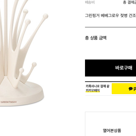
배송비
총 결제
그린핑거 베베그로우 젖병 건조
총 상품 금액
바로구매
열어본상품