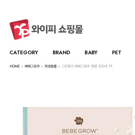
CATEGORY
BRAND
BABY
PET
HOME
>
베베그로우
>
위생용품
> 그린핑거 베베그로우 젖병 건조대 1P
CATEGORY
BRAND
BABY
PET
LIVING
BABY
누크
수유용품
강아지
주방용품
그린
PET
토트랩
이유용품
고양이
욕실용품
베베
전체보기
전체보기
전체보기
전체보기
스카
LIVING
릿첼
위생용품
원예용품
HOT DEAL
생활용품