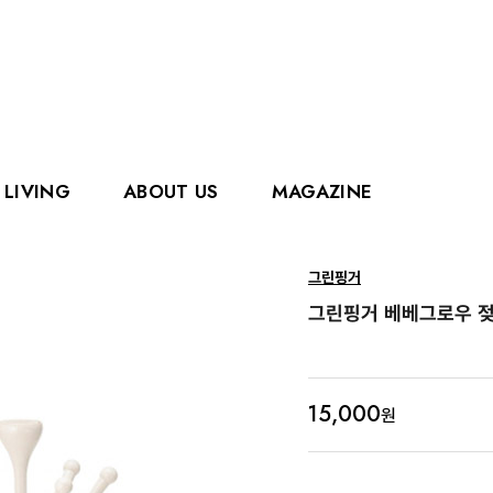
LIVING
ABOUT US
MAGAZINE
핑거
에디슨
그린핑거
홀리홀릭스
그로우
그린핑거 베베그로우 젖
로얄캐닌
카
15,000
원