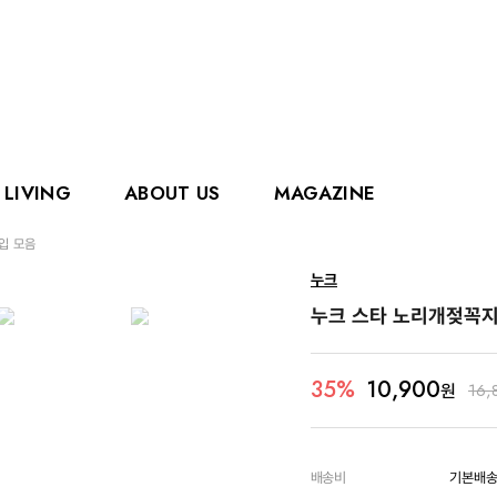
LIVING
ABOUT US
MAGAZINE
입 모음
핑거
에디슨
누크
홀리홀릭스
그로우
누크 스타 노리개젖꼭지
로얄캐닌
카
10,900
35%
원
16,
배송비
기본배송