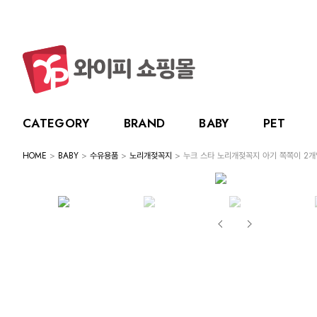
CATEGORY
BRAND
BABY
PET
HOME
>
BABY
>
수유용품
>
노리개젖꼭지
> 누크 스타 노리개젖꼭지 아기 쪽쪽이 2개
CATEGORY
BRAND
BABY
PET
LIVING
BABY
누크
수유용품
강아지
주방용품
그린
PET
토트랩
이유용품
고양이
욕실용품
베베
전체보기
전체보기
전체보기
전체보기
스카
LIVING
릿첼
위생용품
원예용품
HOT DEAL
생활용품