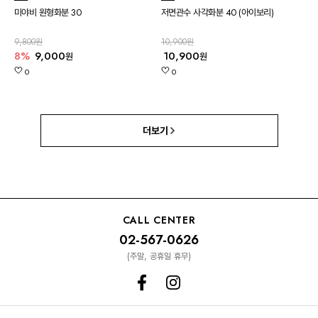
미야비 원형화분 30
저면관수 사각화분 40 (아이보리)
9,800원
10,900원
8%
9,000
10,900
원
원
0
0
더보기
CALL CENTER
02-567-0626
(주말, 공휴일 휴무)