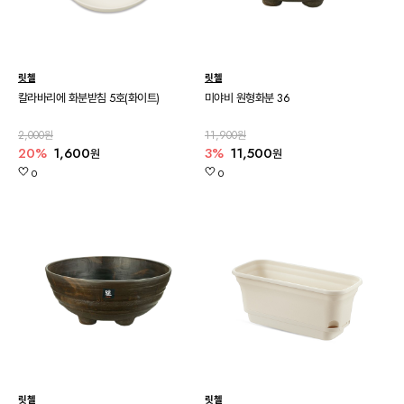
릿첼
릿첼
칼라바리에 화분받침 5호(화이트)
미야비 원형화분 36
2,000원
11,900원
20%
1,600
3%
11,500
원
원
0
0
릿첼
릿첼