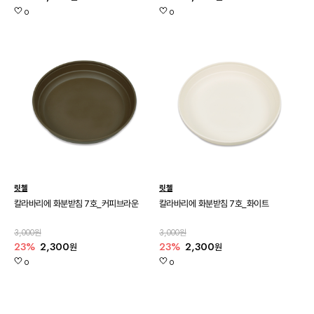
0
0
릿첼
릿첼
칼라바리에 화분받침 7호_커피브라운
칼라바리에 화분받침 7호_화이트
3,000원
3,000원
23%
2,300
23%
2,300
원
원
0
0