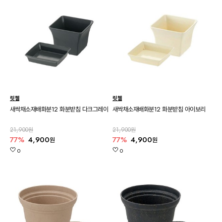
릿첼
릿첼
새싹채소재배화분12 화분받침 다크그레이
새싹채소재배화분12 화분받침 아이보리
21,900원
21,900원
77%
4,900
77%
4,900
원
원
0
0