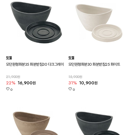
릿첼
릿첼
모던원형화분35 화분받침30 다크그레이
모던원형화분30 화분받침25 화이트
21,900원
15,900원
22%
16,900
31%
10,900
원
원
0
0