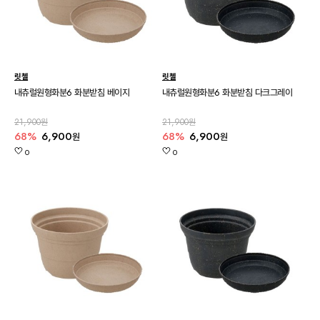
릿첼
릿첼
내츄럴원형화분6 화분받침 베이지
내츄럴원형화분6 화분받침 다크그레이
21,900원
21,900원
68%
6,900
68%
6,900
원
원
0
0