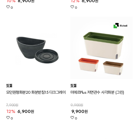
10%
8,900
12%
6,900
원
원
0
0
릿첼
릿첼
모던원형화분20 화분받침15 다크그레이
미에르Plus 저면관수 사각화분 (그린)
7,900원
9,900원
12%
6,900
9,900
원
원
0
0