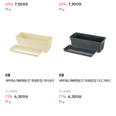
65%
7,500
65%
7,500
원
원
0
0
릿첼
릿첼
새싹채소재배화분27 화분받침 아이보리
새싹채소재배화분27 화분받침 다크그레이
21,900원
21,900원
71%
6,300
71%
6,300
원
원
0
0