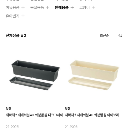
이유용품
욕실용품
원예용품
고양이
유아변기
전체상품
60
릿첼
릿첼
새싹채소재배화분40 화분받침 다크그레이
새싹채소재배화분40 화분받침 아이보리
21,900원
21,900원