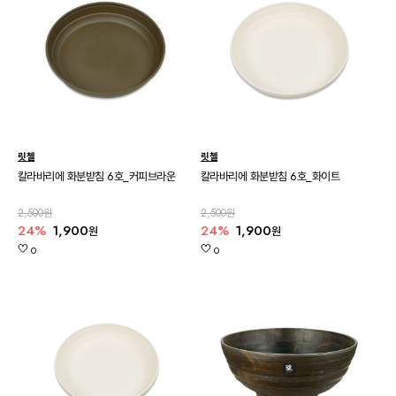
릿첼
릿첼
칼라바리에 화분받침 6호_커피브라운
칼라바리에 화분받침 6호_화이트
2,500원
2,500원
24%
1,900
24%
1,900
원
원
0
0